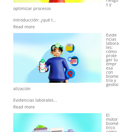
riesgo
iero:
s y
cómo
ganar
confia
nza
desde
el primer clic
Evide
Introducción: el des...
ncias
labora
Read more
les:
¿Cóm
cómo
o
prote
imple
ger tu
menta
empr
una
esa
empr
con
esa
biome
IDaaS
tría y
sin
geoloc
morir
en el
intent
o?
Introducción: identi...
El
Read more
motor
biomé
El
trico
nuevo
como