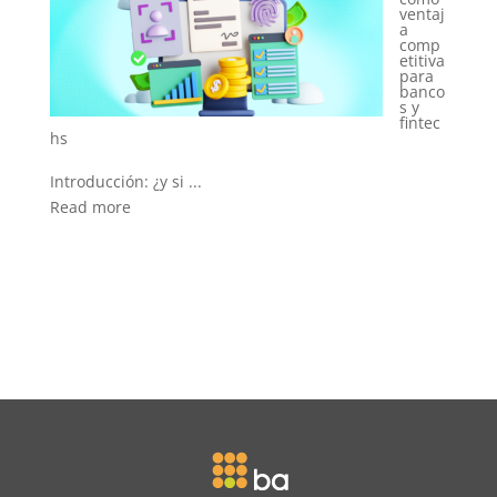
rol del
ventaj
área
a
de
comp
RRHH
etitiva
en la
para
era de
banco
la
s y
asiste
fintec
ncia
biomé
trica
Introducción: del co...
Read more