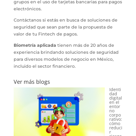
grupos en el uso de tarjetas bancarias para pagos
electrónicos.
Contáctanos si estás en busca de soluciones de
seguridad que sean parte de la propuesta de
valor de tu Fintech de pagos.
Biometría aplicada
tienen más de 20 años de
experiencia brindando soluciones de seguridad
para diversos modelos de negocio en México,
incluido el sector financiero.
Ver más blogs
Identi
dad
digital
en el
entor
Onbo
no
ardin
corpo
g
rativo:
digital
cómo
en el
reduci
sector
r
financ