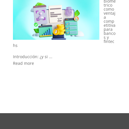
biomé
trico
como
Introducción: identi...
ventaj
a
Read more
comp
etitiva
para
banco
s y
fintec
...
Introducción: del co...
Read more