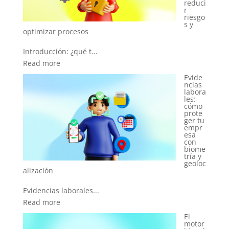
reduci
r
riesgo
s y
s
t...
Evide
ncias
labora
les:
el primer clic
cómo
prote
ger tu
Introducción: el des...
empr
Read more
esa
con
biome
tría y
geoloc
es...
El
motor