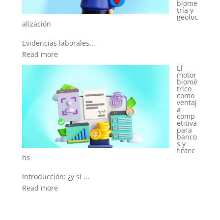
biome
tría y
geoloc
El
motor
Introducción: identi...
biomé
trico
Read more
como
ventaj
a
comp
etitiva
para
banco
s y
fintec
Introducción: del co...
Read more