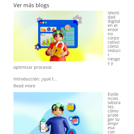
Ver más blogs
Identi
dad
digital
en el
entor
no
corpo
rativo:
cómo
reduci
r
riesgo
s y
el primer clic
Evide
ncias
labora
Introducción: el des...
les:
cómo
Read more
prote
ger tu
empr
esa
con