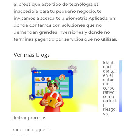
Si crees que este tipo de tecnología es
inaccesible para tu pequeño negocio, te
invitamos a acercarte a Biometría Aplicada, en
donde contamos con soluciones que no
demandan grandes inversiones y donde no
terminas pagando por servicios que no utilizas.
Ver más blogs
Onbo
ardin
g
digital
en el
sector
financ
iero:
cómo
ganar
confia
nza
desde
el primer clic