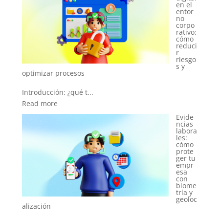
en el
entor
Onbo
no
ardin
corpo
g
rativo:
digital
cómo
en el
reduci
sector
r
financ
riesgo
iero:
s y
cómo
ganar
confia
nza
desde
el primer clic
Evide
Introducción: el des...
ncias
labora
Read more
les:
cómo
¿Cóm
prote
o
ger tu
imple
empr
menta
esa
una
con
empr
biome
esa
tría y
IDaaS
geoloc
sin
morir
en el