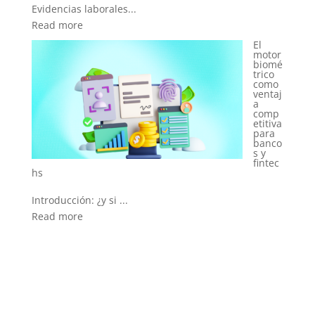
intent
o?
Introducción: identi...
El
motor
Read more
biomé
trico
El
como
nuevo
ventaj
rol del
a
área
comp
de
etitiva
RRHH
para
en la
banco
era de
s y
la
fintec
asiste
ncia
biomé
trica
Introducción: del co...
Read more