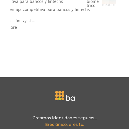
ncia
biomé
trica
Introducción: del co...
Read more
Creamos identidades seguras…
Eres único, eres tú.