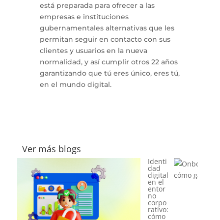
está preparada para ofrecer a las
empresas e instituciones
gubernamentales alternativas que les
permitan seguir en contacto con sus
clientes y usuarios en la nueva
normalidad, y así cumplir otros 22 años
garantizando que tú eres único, eres tú,
en el mundo digital.
Ver más blogs
Onbo
ardin
g
digital
en el sector financiero: cómo ganar confianza desde
el primer clic