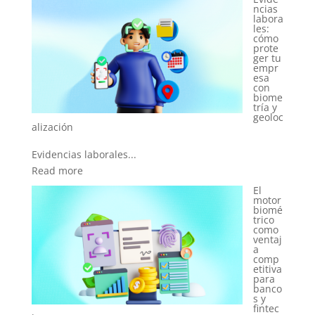
ncias
Read more
labora
les:
¿Cóm
cómo
o
prote
imple
ger tu
menta
empr
una
esa
empr
con
esa
biome
IDaaS
tría y
sin
geoloc
morir
en el
intent
o?
Introducción: identi...
El
Read more
motor
biomé
El
trico
nuevo
como
rol del
ventaj
área
a
de
comp
RRHH
etitiva
en la
para
era de
banco
la
s y
asiste
fintec
ncia