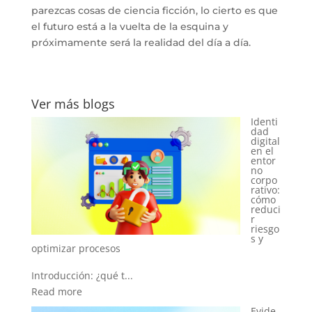
parezcas cosas de ciencia ficción, lo cierto es que
el futuro está a la vuelta de la esquina y
próximamente será la realidad del día a día.
Ver más blogs
Identi
dad
digital
en el
Onbo
entor
ardin
no
g
corpo
digital
rativo:
en el
cómo
sector
reduci
financ
r
iero:
riesgo
cómo
s y
ganar
confia
nza
desde
el primer clic
Evide
Introducción: el des...