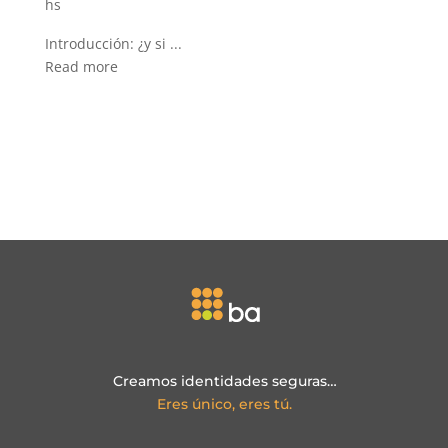
biomé
trica
Introducción: del co...
Read more
Creamos identidades seguras…
Eres único, eres tú.