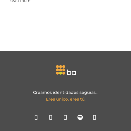
Creamos identidades seguras…
Eres único, eres tú.
Oficinas CDMX
Lago Alberto 442, Torre A, Piso 1, Col. Anáhuac Ciudad
de México, C.P. 11320
(+52) 55 5241 9945
Copyright © 2024 Biometría Aplicada