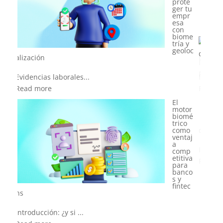
una empresa IDaaS sin morir en el intento?
Introducción: identi...
Read more
El
nuevo
rol del
área
de RRHH en la era de la asistencia biométrica
Introducción: del co...
Read more