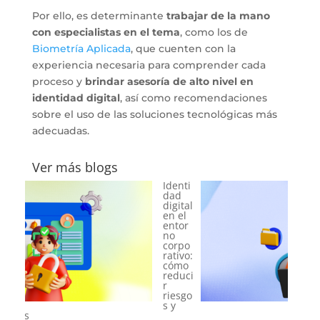
Por ello, es determinante
trabajar de la mano
con especialistas en el tema
, como los de
Biometría Aplicada
, que cuenten con la
experiencia necesaria para comprender cada
proceso y
brindar asesoría de alto nivel en
identidad digital
, así como recomendaciones
sobre el uso de las soluciones tecnológicas más
adecuadas.
Ver más blogs
Onbo
ardin
g
digital
en el
sector
financ
iero:
cómo
ganar
confia
nza
desde
el primer clic